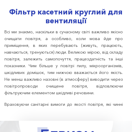
Фільтр касетний круглий для
вентиляції
Всі ми знаємо, наскільки в сучасному світі важливо якісно
очищати повітря, а особливо, коли мова йде про
приміщення, в яких перебувають (живуть, працюють,
навчаються, тренуються) люди. Великою мірою, від складу
повітря, залежить самопочуття, працездатність та інші
показники. Чим більше у повітрі пилу, мікроорганізмів,
шкідливих домішок, тим нижчою вважається його якість.
Не менш важливо назовні (в атмосферу) виводити через
повітропроводи очищене повітря, відловлюючи
фільтруючим елементом шкідливі речовини.
Враховуючи санітарні вимоги до якості повітря, які чинні
на території нашої країни, ми розробили ефективні
моделі фільтрів касетних круглих для установки у
вентиляційні системи різноманітних об’єктів.