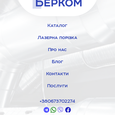
Переваги касетних фільтрів касетних
круглих для вентиляції від компанії
Берком
Каталог
усі товари створені із сталі високого ґатунку, яка стійка
Лазерна порізка
до деформацій та іржі;
фільтри легко монтуються і демонтуються;
Про нас
наші зразки ефективно очищають повітря, суттєво
зменшуючи у його складі концентрацію забруднюючих
Блог
речовин;
ціни на наші товари привабливі.
Контакти
Перш ніж зробити замовлення, рекомендуємо
детальніше ознайомитися із характеристиками існуючих
Послуги
моделей та їх сумісністю із системами кондиціювання,
вентилювання і очистки повітря.
+380673702274
На що варто звернути увагу при