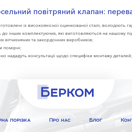
сельний повітряний клапан: перев
готовлені із високоякісної оцинкованої сталі, володіють г
ь до інших комплектуючих, які виготовляються на нашому п
их вітчизняних та закордонних виробників;
и помірні;
язно нададуть консультації щодо специфіки монтажу деталей;
метрами замовника.
й період виготовляють різноманітні комплектуючі для систе
ах України, проста і безперебійна робота систем – результа
 гроші на дешеві та неякісні товари! Замовити і купити на
рібним клієнтам на веб-сайті ТОВ ВКФ Берком http://berkom
виникненні запитань щодо сумісності моделей чи особливост
, або телефонуйте консультантам за номерами +38 (067) 370
рна порізка
Про нас
Блог
Кон