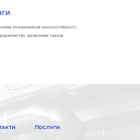
аги
арним показником зносостійкості;
ідприємстві, можливе також
м вентиляції і кондиціювання повітря.
т високої якості наших товарів.
дійний клапан дросельний двохсторонній
.lviv.ua. Доставка виробів можлива у
ей їх монтажу – звертайтеся за
-22-74, (032) 232-11-48.
такти
Послуги