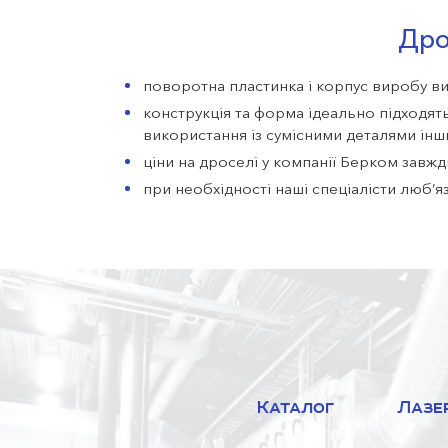
Дро
поворотна пластинка і корпус виробу ви
конструкція та форма ідеально підходят
використання із сумісними деталями інш
ціни на дроселі у компанії Берком завжд
при необхідності наші спеціалісти люб’
можливе виготовлення товарів за пара
Досвідчені майстри нашої компанії тривали
Сотні задоволених покупців у різних регіон
Отож, не марнуйте даремно час на пошуки і
за вигідними цінами радимо оптовим і розд
будь-який регіон чи область України. При 
електронною адресою office@bercom.lviv.ua
Каталог
Лазе