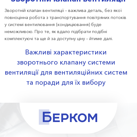
Зворотній клапан вентиляції – важлива деталь, без якої
повноцінна робота з транспортування повітряних потоків
у системі вентилювання (кондиціювання) буде
неможливою. Про те, як вдало підібрати подібні
комплектуючі та ще й за доступну ціну – йтиме далі.
Важливі характеристики
зворотнього клапану системи
вентиляції для вентиляційних систем
та поради для їх вибору
радимо купувати зразки, виготовлені із високоякісної
оцинкованої сталі вітчизняного виробництва – вони
стійкі до деформацій, іржі та поломок, служитимуть
багато років;
ми пропонуємо вироби із товщиною сталі 0,5 мм, 0,7
мм, 0,9 мм, щоб Ви могли обрати зразок відповідний
до конструкції і навантажень конкретної системи;