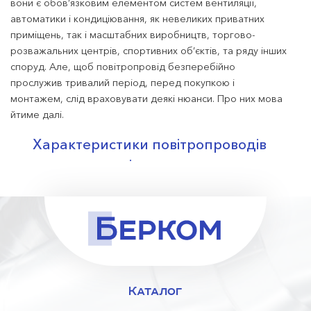
вони є обов’язковим елементом систем вентиляції,
автоматики і кондиціювання, як невеликих приватних
приміщень, так і масштабних виробництв, торгово-
розважальних центрів, спортивних об’єктів, та ряду інших
споруд. Але, щоб повітропровід безперебійно
прослужив тривалий період, перед покупкою і
монтажем, слід враховувати деякі нюанси. Про них мова
йтиме далі.
Характеристики повітропроводів
утеплених, на які варто звертати увагу:
матеріал каркасу;
матеріал для утеплення, його товщина та інші якості;
шумо- і теплоізоляційні можливості;
гнучкість;
колір, вага, радіус, довжина;
максимально і мінімально допустимі температури
Каталог
повітря;