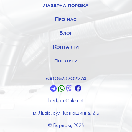
допустима та оптимальна швидкість потоку повітря;
Лазерна порізка
дозволений робочий тиск;
зносостійкість і довговічність;
Про нас
особливості монтажу, гарантійні зобов’язання
виробника.
Блог
ТОВ ВКФ Берком сумлінно працює на вітчизняному ринку
Контакти
з 2006 року, постійно нарощує потужності, не має
негативних відгуків від замовників. Враховуючи велику
Послуги
потребу у якісній продукції за оптимальними цінами, ми
рекомендуємо підтримати українського виробника та
вітчизняну економіку.
+380673702274
Замовити утеплені повітропроводи стандартні та моделі
за параметрами клієнта, можна на веб-сайті
http://berkom.lviv.ua, або ж за телефонами (032) 232-11-48,
berkom@ukr.net
+38 (067) 370-22-74 чи електронною скринькою
office@bercom.lviv.ua. Завжди радо допоможемо Вам
м. Львів, вул. Конюшинна, 2-Б
купити необхідний товар! Гарантуємо відсутність
дефектів, довговічність і надійність наших утеплених
© Берком, 2026
повітропроводів.