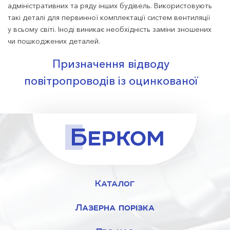
адміністративних та ряду інших будівель. Використовують
такі деталі для первинної комплектації систем вентиляції
у всьому світі. Іноді виникає необхідність заміни зношених
чи пошкоджених деталей.
Призначення відводу
повітропроводів із оцинкованої
сталі:
забезпечення цілісності системи вентиляції;
скерування повітряних мас у потрібному напрямі;
оптимізація циркуляції повітря у системі.
Ми виготовляємо товари високої якості із вітчизняної
сталі на сучасному обладнанні з допомогою
Каталог
кваліфікованих спеціалістів.
Лазерна порізка
Переваги деталей повітропроводів: