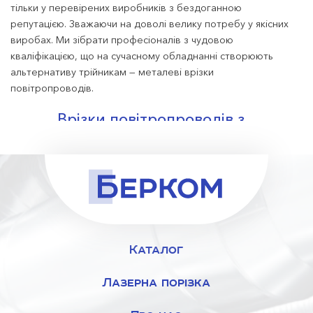
тільки у перевірених виробників з бездоганною
репутацією. Зважаючи на доволі велику потребу у якісних
виробах. Ми зібрати професіоналів з чудовою
кваліфікацією, що на сучасному обладнанні створюють
альтернативу трійникам — металеві врізки
повітропроводів.
Врізки повітропроводів з
нержавіючої сталі: призначення
комплектація вентиляційної системи та поєднання
системи повітропроводів з різними розмірами та
діаметром;
покращення чи зміна конструкції діючої системи
вентилювання;
Каталог
ремонт чи заміна зношеного чи пошкодженого виробу;
направлення повітряних потоків у потрібному напрямі;
Лазерна порізка
оптимізація циркуляції повітря у системі.