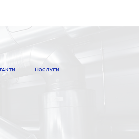
такти
Послуги