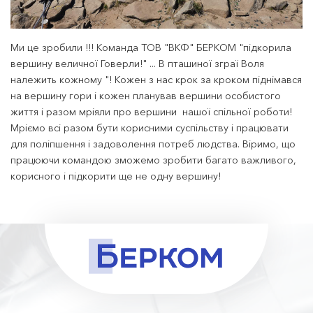
Ми це зробили !!! Команда ТОВ "ВКФ" БЕРКОМ "підкорила
вершину величної Говерли!" ... В пташиної зграї Воля
належить кожному "! Кожен з нас крок за кроком піднімався
на вершину гори і кожен планував вершини особистого
життя і разом мріяли про вершини нашої спільної роботи!
Мріємо всі разом бути корисними суспільству і працювати
для поліпшення і задоволення потреб людства. Віримо, що
працюючи командою зможемо зробити багато важливого,
корисного і підкорити ще не одну вершину!