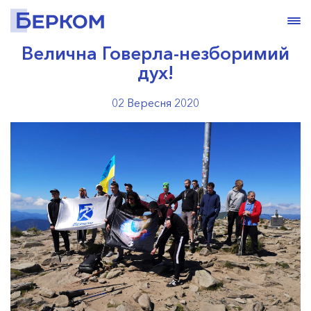
Велична Говерла-незборимий
дух!
02 Вересня 2020