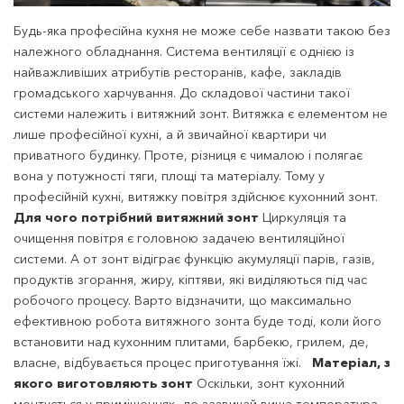
Будь-яка професійна кухня не може себе назвати такою без
належного обладнання. Система вентиляції є однією із
найважливіших атрибутів ресторанів, кафе, закладів
громадського харчування. До складової частини такої
системи належить і витяжний зонт. Витяжка є елементом не
лише професійної кухні, а й звичайної квартири чи
приватного будинку. Проте, різниця є чималою і полягає
вона у потужності тяги, площі та матеріалу. Тому у
професійній кухні, витяжку повітря здійснює кухонний зонт.
Для чого потрібний витяжний зонт
Циркуляція та
очищення повітря є головною задачею вентиляційної
системи. А от зонт відіграє функцію акумуляції парів, газів,
продуктів згорання, жиру, кіптяви, які виділяються під час
робочого процесу. Варто відзначити, що максимально
ефективною робота витяжного зонта буде тоді, коли його
встановити над кухонним плитами, барбекю, грилем, де,
власне, відбувається процес приготування їжі.
Матеріал, з
якого виготовляють зонт
Оскільки, зонт кухонний
монтується у приміщеннях, де зазвичай вища температура