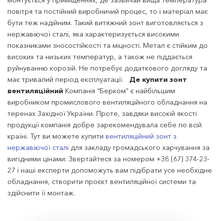
повітря та постійний виробничий процес, то і матеріал має
бути теж надійним. Такий витяжний зонт виготовляється з
нержавіючої сталі, яка характеризується високими
показниками зносостійкості та міцності. Метал є стійким до
високих та низьких температур, а також не піддається
руйнуванню корозій. Не потребує додаткового догляду та
має тривалий період експлуатації.
Де купити зонт
вентиляційний
Компанія “Берком” є найбільшим
виробником промислового вентиляційного обладнання на
теренах Західної України. Проте, завдяки високій якості
продукції компанія добре зарекомендувала себе по всій
країні. Тут ви можете купити
вентиляційний зонт з
нержавіючої стал
і для закладу громадського харчування за
вигідними цінами. Звертайтеся за номером +38 (67) 374-23-
27 і наші експерти допоможуть вам підібрати усе необхідне
обладнання, створити проєкт вентиляційної системи та
здійснити її монтаж.